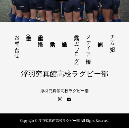
お問い合わせ
浮高ラガー（ブログ）
メディア情報
チーム紹介
中学生へ
卒業生の進路
浮羽究真館高校ラグビー部
浮羽究真館高校ラグビー部
Copyright © 浮羽究真館高校ラグビー部 All Rights Reserved.