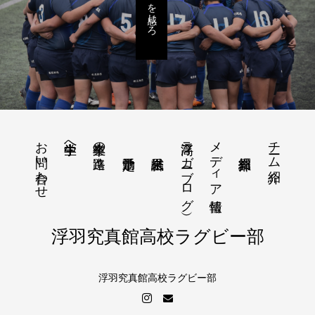
お問い合わせ
浮高ラガー（ブログ）
メディア情報
チーム紹介
中学生へ
卒業生の進路
浮羽究真館高校ラグビー部
浮羽究真館高校ラグビー部