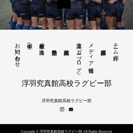
お問い合わせ
浮高ラガー（ブログ）
メディア情報
チーム紹介
中学生へ
卒業生の進路
浮羽究真館高校ラグビー部
浮羽究真館高校ラグビー部
Copyright © 浮羽究真館高校ラグビー部 All Rights Reserved.