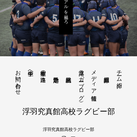
リアルを感じろ
お問い合わせ
浮高ラガー（ブログ）
メディア情報
チーム紹介
中学生へ
卒業生の進路
浮羽究真館高校ラグビー部
浮羽究真館高校ラグビー部