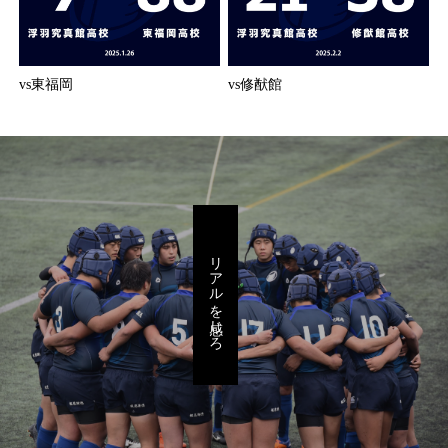
vs東福岡
vs修猷館
リアルを感じろ