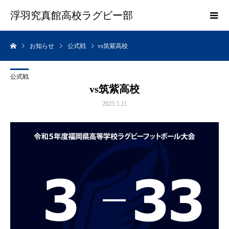
浮羽究真館高校ラグビー部
お知らせ
公式戦
vs筑紫高校
公式戦
vs筑紫高校
2023.5.21