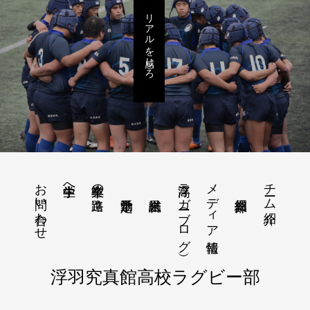
リアルを感じろ
お問い合わせ
浮高ラガー（ブログ）
メディア情報
チーム紹介
中学生へ
卒業生の進路
浮羽究真館高校ラグビー部