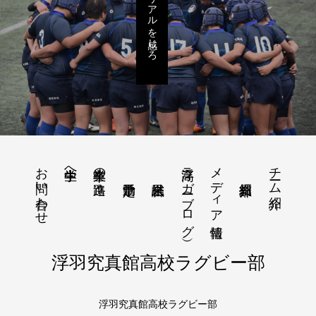
リアルを感じろ
お問い合わせ
浮高ラガー（ブログ）
メディア情報
チーム紹介
中学生へ
卒業生の進路
浮羽究真館高校ラグビー部
浮羽究真館高校ラグビー部