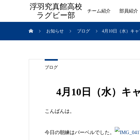
浮羽究真館高校
チーム紹介
部員紹介
ラグビー部
お知らせ
ブログ
4月10日（水）キ
ブログ
4月10日（水）
こんばんは。
今日の朝練はバーベルでした。