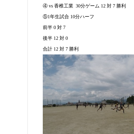
④ vs 香椎工業 30分ゲーム 12 対 7 勝利
⑤1年生試合 10分ハーフ
前半 0 対 7
後半 12 対 0
合計 12 対 7 勝利