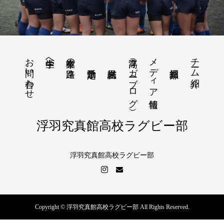
お問い合わせ
浮高ラガー（ブログ）
メディア情報
チーム紹介
中学生へ
卒業生の進路
浮羽究真館高校ラグビー部
浮羽究真館高校ラグビー部
Copyright © 浮羽究真館高校ラグビー部 All Rights Reserved.