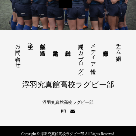
お問い合わせ
浮高ラガー（ブログ）
メディア情報
チーム紹介
中学生へ
卒業生の進路
浮羽究真館高校ラグビー部
浮羽究真館高校ラグビー部
Copyright © 浮羽究真館高校ラグビー部 All Rights Reserved.