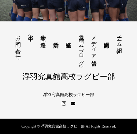
お問い合わせ
浮高ラガー（ブログ）
メディア情報
チーム紹介
中学生へ
卒業生の進路
浮羽究真館高校ラグビー部
浮羽究真館高校ラグビー部
Copyright © 浮羽究真館高校ラグビー部 All Rights Reserved.