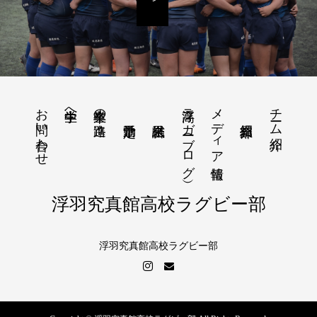
お問い合わせ
浮高ラガー（ブログ）
メディア情報
チーム紹介
中学生へ
卒業生の進路
浮羽究真館高校ラグビー部
浮羽究真館高校ラグビー部