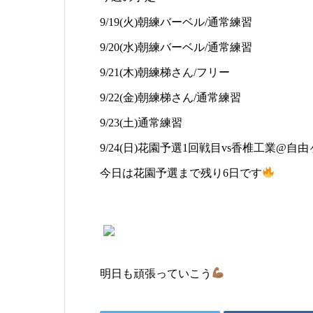
9/19(火)朝練バーベル/通常練習
9/20(水)朝練バーベル/通常練習
9/21(木)朝練梯さん/フリー
9/22(金)朝練梯さん/通常練習
9/23(土)通常練習
9/24(日)花園予選1回戦目vs香椎工業@自由
今日は花園予選まで残り6日です
明日も頑張っていこう