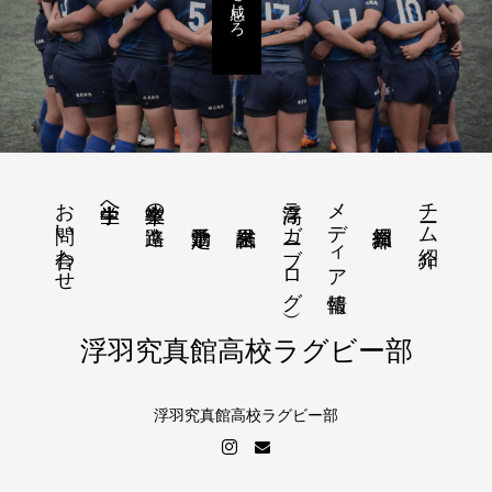
お問い合わせ
浮高ラガー（ブログ）
メディア情報
チーム紹介
中学生へ
卒業生の進路
浮羽究真館高校ラグビー部
浮羽究真館高校ラグビー部