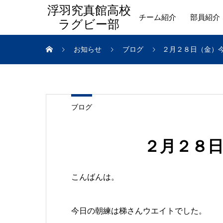
浮羽究真館高校
チーム紹介
部員紹介
ラグビー部
お知らせ
ブログ
２月２８日（金）
ブログ
２月２８
こんばんは。
今日の朝練は梯さんウエイトでした。