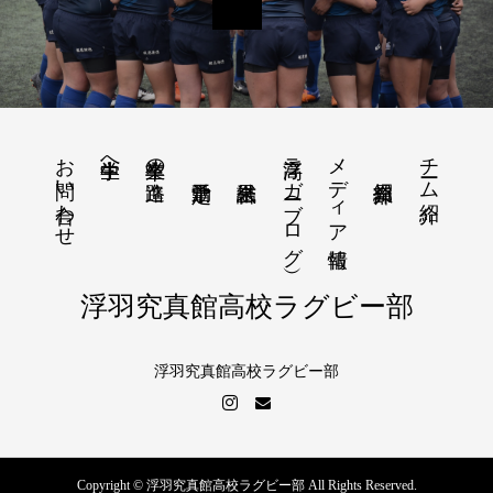
お問い合わせ
浮高ラガー（ブログ）
メディア情報
チーム紹介
中学生へ
卒業生の進路
浮羽究真館高校ラグビー部
浮羽究真館高校ラグビー部
Copyright © 浮羽究真館高校ラグビー部 All Rights Reserved.