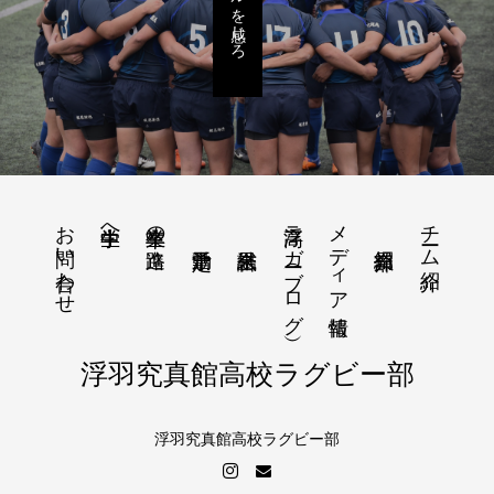
お問い合わせ
浮高ラガー（ブログ）
メディア情報
チーム紹介
中学生へ
卒業生の進路
浮羽究真館高校ラグビー部
浮羽究真館高校ラグビー部