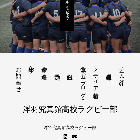
リアルを感じろ
お問い合わせ
浮高ラガー（ブログ）
メディア情報
チーム紹介
中学生へ
卒業生の進路
浮羽究真館高校ラグビー部
浮羽究真館高校ラグビー部