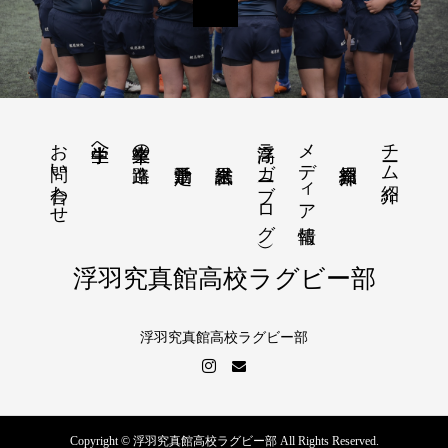
お問い合わせ
浮高ラガー（ブログ）
メディア情報
チーム紹介
中学生へ
卒業生の進路
浮羽究真館高校ラグビー部
浮羽究真館高校ラグビー部
Copyright © 浮羽究真館高校ラグビー部 All Rights Reserved.