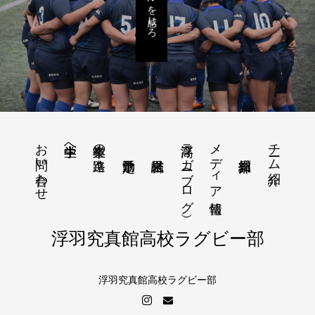
お問い合わせ
浮高ラガー（ブログ）
メディア情報
チーム紹介
中学生へ
卒業生の進路
浮羽究真館高校ラグビー部
浮羽究真館高校ラグビー部