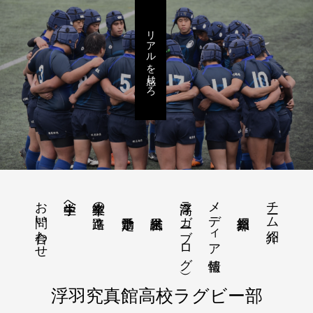
リアルを感じろ
お問い合わせ
浮高ラガー（ブログ）
メディア情報
チーム紹介
中学生へ
卒業生の進路
浮羽究真館高校ラグビー部