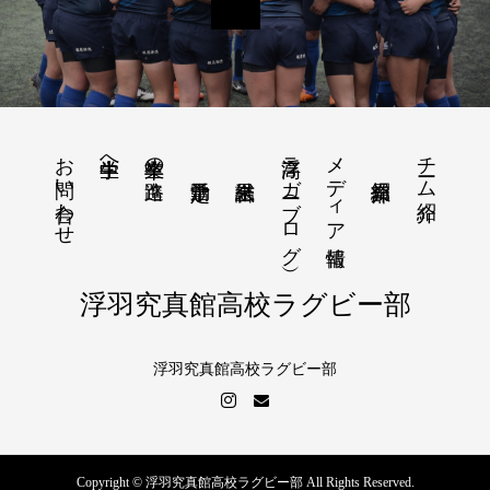
お問い合わせ
浮高ラガー（ブログ）
メディア情報
チーム紹介
中学生へ
卒業生の進路
浮羽究真館高校ラグビー部
浮羽究真館高校ラグビー部
Copyright © 浮羽究真館高校ラグビー部 All Rights Reserved.