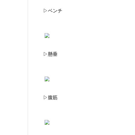
▷ベンチ
▷懸垂
▷腹筋