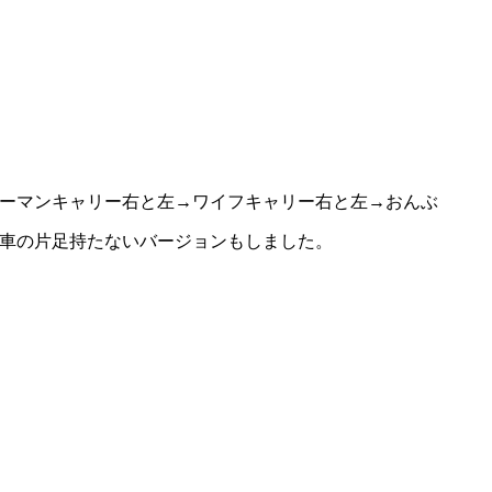
ーマンキャリー右と左→ワイフキャリー右と左→おんぶ
車の片足持たないバージョンもしました。