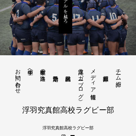
リアルを感じろ
お問い合わせ
浮高ラガー（ブログ）
メディア情報
チーム紹介
中学生へ
卒業生の進路
浮羽究真館高校ラグビー部
浮羽究真館高校ラグビー部