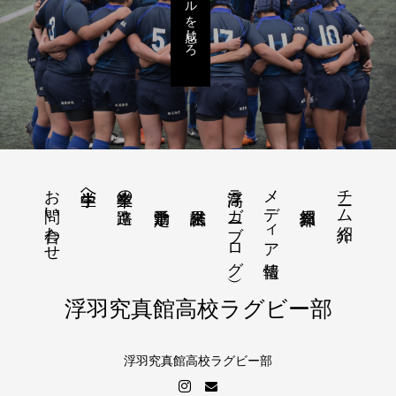
リアルを感じろ
お問い合わせ
浮高ラガー（ブログ）
メディア情報
チーム紹介
中学生へ
卒業生の進路
浮羽究真館高校ラグビー部
浮羽究真館高校ラグビー部