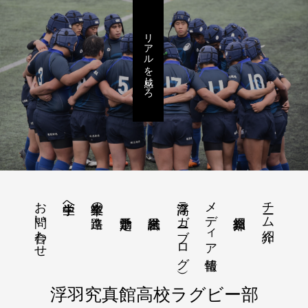
リアルを感じろ
お問い合わせ
浮高ラガー（ブログ）
メディア情報
チーム紹介
中学生へ
卒業生の進路
浮羽究真館高校ラグビー部