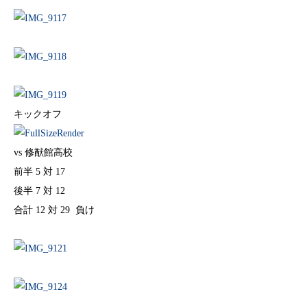
キックオフ
vs 修猷館高校
前半 5 対 17
後半 7 対 12
合計 12 対 29 負け