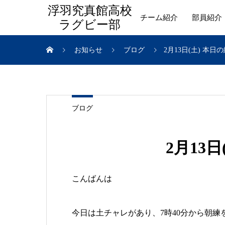
浮羽究真館高校
チーム紹介
部員紹介
ラグビー部
お知らせ
ブログ
2月13日(土) 本日
ブログ
2月13
こんばんは
今日は土チャレがあり、7時40分から朝